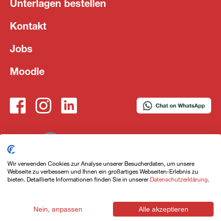
Unterlagen bestellen
Kontakt
Jobs
Moodle
Wir verwenden Cookies zur Analyse unserer Besucherdaten, um unsere
4 Angebote ansehen
Webseite zu verbessern und Ihnen ein großartiges Webseiten-Erlebnis zu
Impressum
Datenschutzerklärung
AGB
bieten. Detaillierte Informationen finden Sie in unserer
Datenschutzerklärung
.
Nein, anpassen
Alle akzeptieren