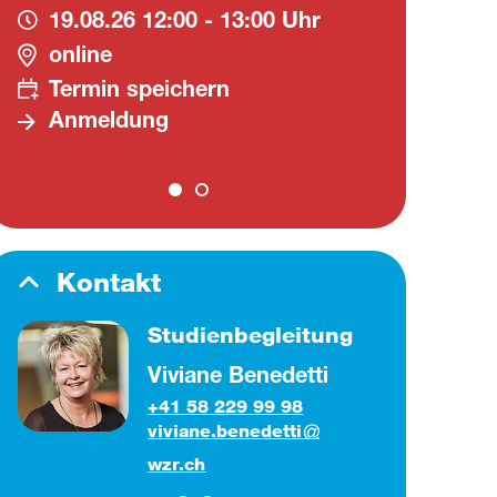
19.08.26
12:00 - 13:00 Uhr
21
online
on
Termin speichern
Te
Anmeldung
A
Kontakt
Studienbegleitung
Viviane Benedetti
+41 58 229 99 98
viviane.benedetti
wzr.ch