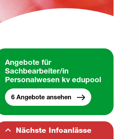
Angebote für
Sachbearbeiter/in
Personalwesen kv edupool
6 Angebote ansehen
Nächste Infoanlässe
N