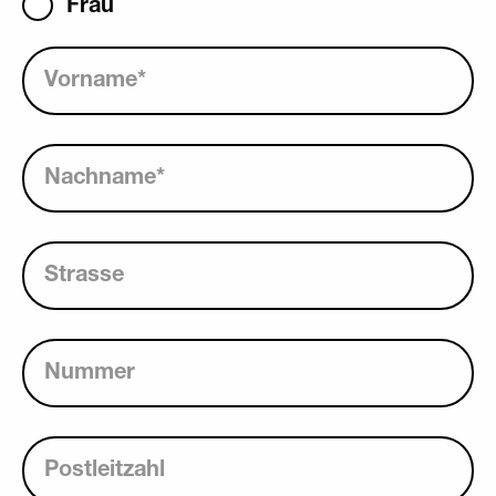
Frau
Vorname
*
Nachname
*
Strasse
Nummer
Postleitzahl