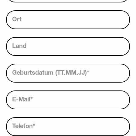
Ort
Land
Geburtsdatum (TT.MM.JJ)
*
E-Mail
*
Telefon
*