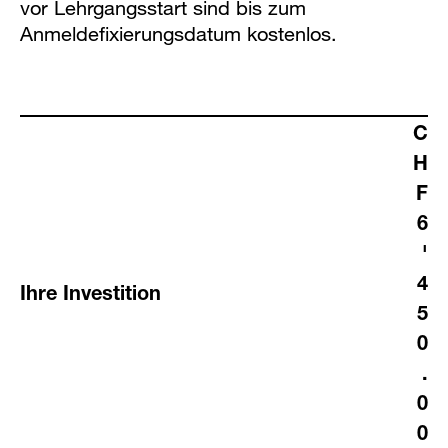
vor Lehrgangsstart sind bis zum
Anmeldefixierungsdatum kostenlos.
C
H
F
6
'
4
Ihre Investition
5
0
.
0
0