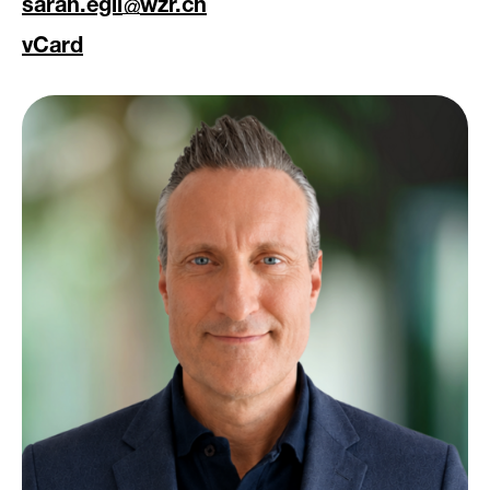
sarah.egli
wzr.ch
vCard