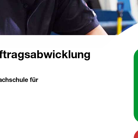
uftragsabwicklung
achschule für