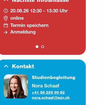
20.08.26
12:30 - 13:30 Uhr
16
online
on
Termin speichern
Te
Anmeldung
A
Kontakt
Studienbegleitung
Nora Schaaf
+41 58 229 99 62
nora.schaaf
wzr.ch