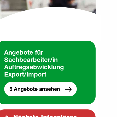
Angebote für
Sachbearbeiter/in
Auftragsabwicklung
Export/Import
5 Angebote ansehen
Nächste Infoanlässe
N