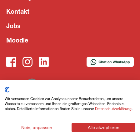
Kontakt
Jobs
Moodle
Wir verwenden Cookies zur Analyse unserer Besucherdaten, um unsere
2 Angebote ansehen
Webseite zu verbessern und Ihnen ein großartiges Webseiten-Erlebnis zu
Impressum
Datenschutzerklärung
AGB
bieten. Detaillierte Informationen finden Sie in unserer
Datenschutzerklärung
.
Nein, anpassen
Alle akzeptieren