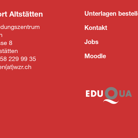
ort
Altstätten
Unterlagen bestel
ildungszentrum
Kontakt
n
Jobs
sse 8
stätten
Moodle
58 229 99 35
ten
wzr.ch