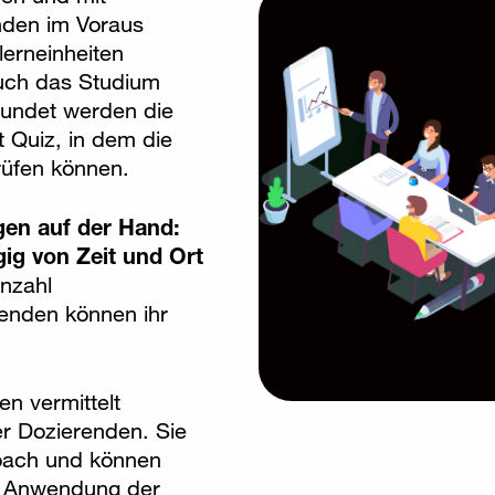
enden im Voraus
lerneinheiten
auch das Studium
rundet werden die
t Quiz, in dem die
rüfen können.
egen auf der Hand:
ig von Zeit und Ort
Anzahl
enden können ihr
en vermittelt
er Dozierenden. Sie
oach und können
en Anwendung der