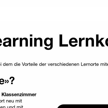
earning Lernk
ei dem die Vorteile der verschiedenen Lernorte mi
e»?
m
Klassenzimmer
ort neu mit
en und mit