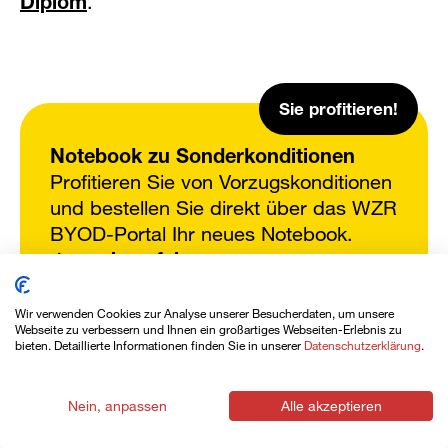
Diplom
.
Sie profitieren!
Notebook zu Sonderkonditionen
Profitieren Sie von Vorzugskonditionen
und bestellen Sie direkt über das WZR
BYOD-Portal Ihr neues Notebook.
mehr erfahren
50% auf Kurse
Wir verwenden Cookies zur Analyse unserer Besucherdaten, um unsere
2 Angebote ansehen
Webseite zu verbessern und Ihnen ein großartiges Webseiten-Erlebnis zu
Allen Studierenden mehrsemestriger
bieten. Detaillierte Informationen finden Sie in unserer
Datenschutzerklärung
.
Lehrgänge gewähren wir 50% auf die
Kurskosten auf alle im gleichen
Nein, anpassen
Alle akzeptieren
Zeitraum besuchten WZR-Kurse in
Rorschach und Altstätten