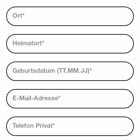
Ort
*
Heimatort
*
Geburtsdatum (TT.MM.JJ)
*
E-Mail-Adresse
*
Telefon Privat
*