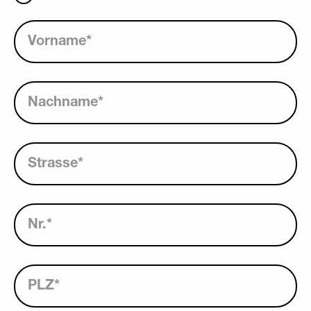
Vorname
*
Nachname
*
Strasse
*
Nr.
*
PLZ
*