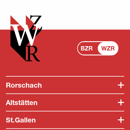
BZR
WZR
Rorschach
Altstätten
St.Gallen