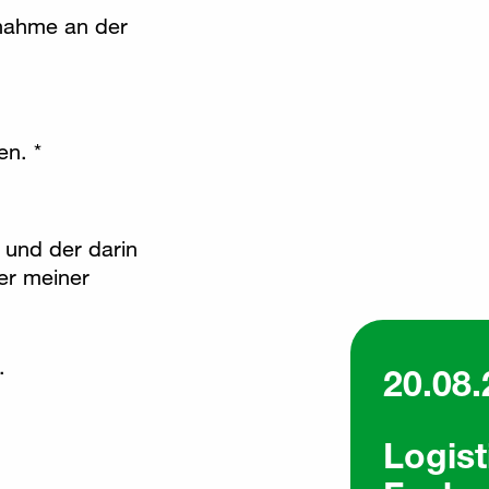
ilnahme an der
en. *
 und der darin
er meiner
.
20.08.
Logist