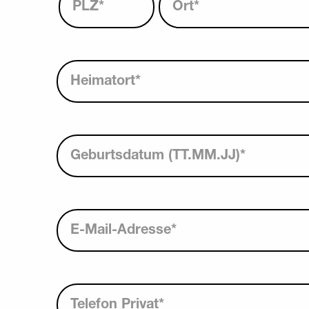
PLZ
*
Ort
*
Heimatort
*
Geburtsdatum (TT.MM.JJ)
*
E-Mail-Adresse
*
Telefon Privat
*