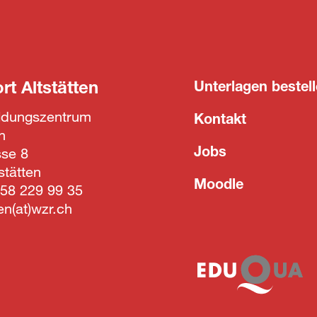
ort
Altstätten
Unterlagen bestel
ildungszentrum
Kontakt
n
Jobs
sse 8
stätten
Moodle
58 229 99 35
ten
wzr.ch