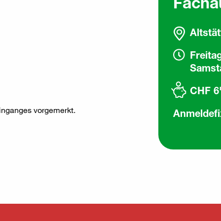
Facha
Altstä
Freita
Samsta
CHF 6'
inganges vorgemerkt.
Anmeldefi