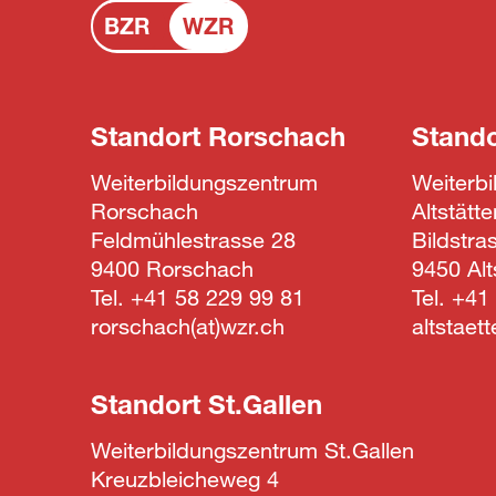
BZR
WZR
Standort
Rorschach
Stand
Weiterbildungszentrum
Weiterb
Rorschach
Altstätte
Feldmühlestrasse 28
Bildstra
9400 Rorschach
9450 Alt
Tel.
+41 58 229 99 81
Tel.
+41 
rorschach
wzr.ch
altstaet
Standort
St.Gallen
Weiterbildungszentrum St.Gallen
Kreuzbleicheweg 4