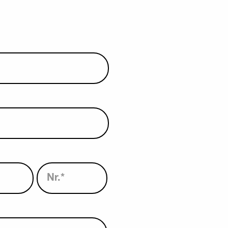
Nr.
*